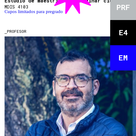
Estudio de maestría. Co-imaginar ciudadanía
PRF
MDIS 4103
Cupos limitados para pregrado
E4
PROFESOR
EM