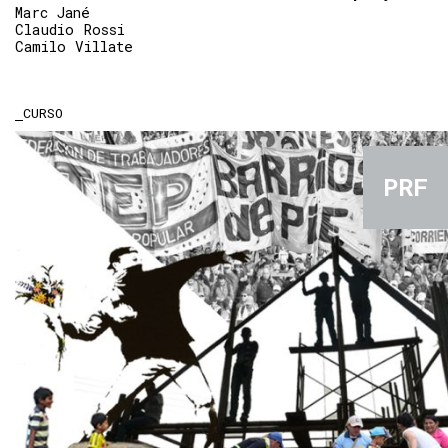
Marc Jané
Claudio Rossi
Camilo Villate
CURSO
PRF