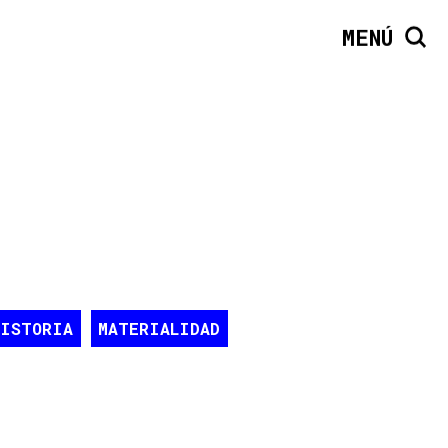
MENÚ
HISTORIA
MATERIALIDAD
VIVIENDA
REGIÓN
GRÁFICA
ERACCIÓN
CUERPO
COLOMBIA