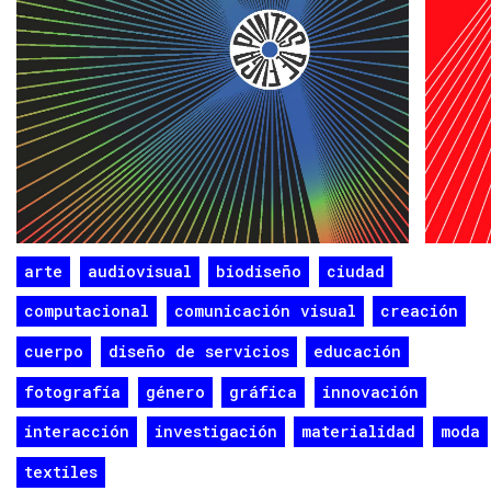
arte
audiovisual
biodiseño
ciudad
computacional
comunicación visual
creación
cuerpo
diseño de servicios
educación
fotografía
género
gráfica
innovación
interacción
investigación
materialidad
moda
textiles