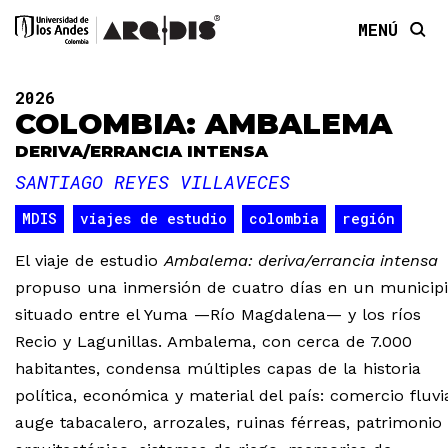
MENÚ
2026
COLOMBIA: AMBALEMA
DERIVA/ERRANCIA INTENSA
SANTIAGO REYES VILLAVECES
MDIS
viajes de estudio
colombia
región
El viaje de estudio
Ambalema: deriva/errancia intensa
propuso una inmersión de cuatro días en un municip
situado entre el Yuma —Río Magdalena— y los ríos
Recio y Lagunillas. Ambalema, con cerca de 7.000
habitantes, condensa múltiples capas de la historia
política, económica y material del país: comercio fluvia
auge tabacalero, arrozales, ruinas férreas, patrimonio