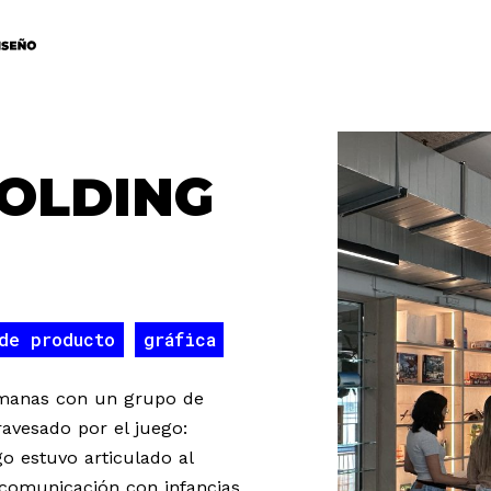
OLDING
de producto
gráfica
emanas con un grupo de
ravesado por el juego:
go estuvo articulado al
a comunicación con infancias,