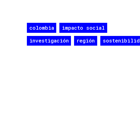
colombia
impacto social
investigación
región
sostenibilid