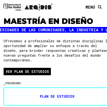
MENÚ
METODOLOGÍA
MAESTRÍA EN DISEÑO
¿CUÁL ES LA DURACIÓN DEL PROGRAMA…
¿CÓMO SON LOS CURSOS DEL PROGRAMA?
¿PUEDO ADELANTAR MATERIAS DE LA MAE…
¿CÓMO ES EL MANEJO DE LA PROPIEDAD…
Ofrecemos a profesionales de distintas disciplinas 
oportunidad de ampliar su enfoque a través del
DIFERENCIALES
diseño, para brindar respuestas creativas y plantea
¿QUÉ DIFERENCIA A ESTA MAESTRÍA D…
nuevas preguntas frente a los desafíos del mundo
¿QUÉ APORTA LA MAESTRÍA EN DISEÑ…
contemporáneo.
¿EN QUÉ CAMPOS SE DESEMPEÑAN LOS …
¿EN DÓNDE SE REALIZA EL VIAJE DE E…
VER PLAN DE ESTUDIOS
¿CUÁLES SON LOS LABORATORIOS Y TAL…
ADMISIÓN
PROGRAMA
¿CUÁL ES EL PERFIL DE LOS ESTUDIAN…
¿CUÁLES SON LOS REQUISITOS DE ADMI…
PLAN DE ESTUDIOS
YA TERMINÉ MI PREGRADO Y SOLO ME FA…
¿PUEDO INSCRIBIR LOS CURSOS DE LA M…