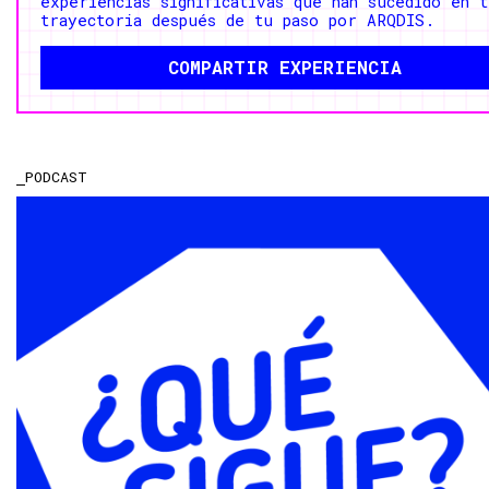
experiencias significativas que han sucedido en t
trayectoria después de tu paso por ARQDIS.
COMPARTIR EXPERIENCIA
PODCAST