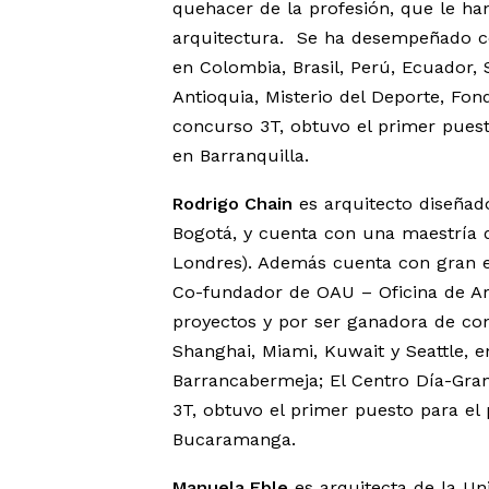
quehacer de la profesión, que le h
arquitectura. Se ha desempeñado c
en Colombia, Brasil, Perú, Ecuador, 
Antioquia, Misterio del Deporte, Fon
concurso 3T, obtuvo el primer puesto
en Barranquilla.
Rodrigo Chain
es arquitecto diseñado
Bogotá, y cuenta con una maestría de
Londres). Además cuenta con gran e
Co-fundador de OAU – Oficina de Ar
proyectos y por ser ganadora de con
Shanghai, Miami, Kuwait y Seattle, 
Barrancabermeja; El Centro Día-Grana
3T, obtuvo el primer puesto para el 
Bucaramanga.
Manuela Eble
es arquitecta de la Un