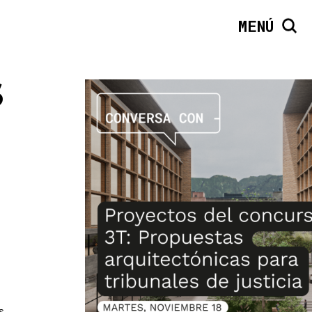
MENÚ
S
s