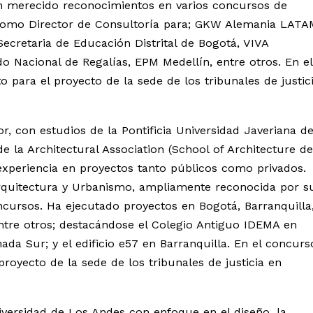
an merecido reconocimientos en varios concursos de
omo Director de Consultoría para; GKW Alemania LATA
Secretaria de Educación Distrital de Bogotá, VIVA
do Nacional de Regalías, EPM Medellín, entre otros. En el
 para el proyecto de la sede de los tribunales de justic
r, con estudios de la Pontificia Universidad Javeriana d
 la Architectural Association (School of Architecture de
xperiencia en proyectos tanto públicos como privados.
quitectura y Urbanismo, ampliamente reconocida por s
cursos. Ha ejecutado proyectos en Bogotá, Barranquilla
entre otros; destacándose el Colegio Antiguo IDEMA en
da Sur; y el edificio e57 en Barranquilla. En el concurs
proyecto de la sede de los tribunales de justicia en
iversidad de Los Andes con enfoque en el diseño, la