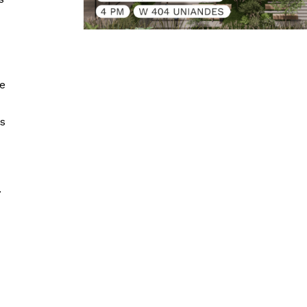
e
s
.