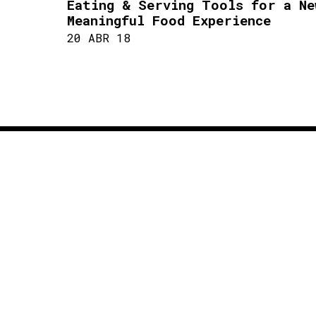
Eating & Serving Tools for a Ne
Meaningful Food Experience
20 ABR 18
FACULTAD DE ARQUITECTURA Y DISEÑO
SOMOSARQDIS@UNIANDES.EDU.CO
Bloque C / Piso 6
DEPARTAMENTO DE DISEÑO
[+57] (601) 339 4949 EXT. 2489
Bloque C / Piso 4
7 del 30 de mayo de 1964. Reconocimiento de