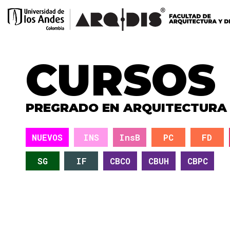
CURSOS
PREGRADO EN ARQUITECTURA
NUEVOS
INS
InsB
PC
FD
SG
IF
CBCO
CBUH
CBPC