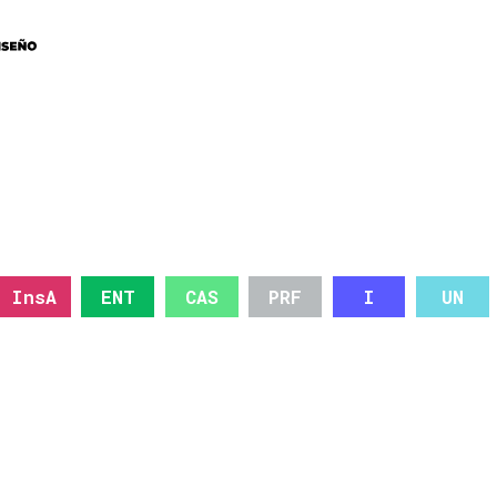
InsA
ENT
CAS
PRF
I
UN