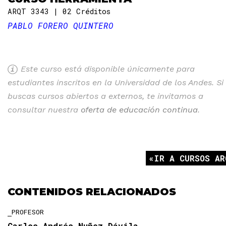
ARQT 3343
02 Créditos
PABLO FORERO QUINTERO
Este curso está disponible únicamente para
estudiantes inscritos en la Universidad de los Andes. Si
buscas cursos abiertos a externos, te invitamos a
consultar nuestra
oferta de educación continua
.
IR A CURSOS AR
CONTENIDOS RELACIONADOS
PROFESOR
Carlos Andrés Nuñez Dávila