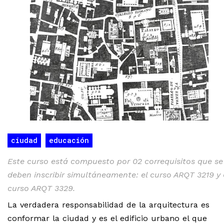
ciudad
educación
Este curso está compuesto por 02 correquisitos que se
deben inscribir simultáneamente: el curso
ARQT 3219
y 
curso
ARQT 3329
.
La verdadera responsabilidad de la arquitectura es
conformar la ciudad y es el edificio urbano el que