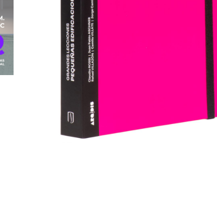
Grandes lecciones, Pequeñas
edificaciones
Claudio Rossi
Rafael Enrique Villazón Godoy
Camilo Villate
Juan Pablo Aschner