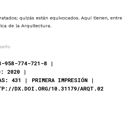
ratados; quizás están equivocados. Aquí tienen, entre
ica de la Arquitectura.
iseño
8-958-774-721-8
O: 2020
AS: 431
PRIMERA IMPRESIÓN
TP://DX.DOI.ORG/10.31179/ARQT.02