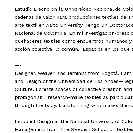
Estudié Diseño en la Universidad Nacional de Col
cadenas de valor para producciones textiles de Th
arte textil en Aalto University. Tengo un Doctora
Nacional de Colombia. En mi investigación-creaci
quehaceres textiles como encuentros humanos y
acción colectiva, lo común. Espacios en los que a
—-
Designer, weaver, and feminist from Bogotá. I am 
and Design of the Universidad de Los Andes—Regio
Culture. I create spaces of collective creation an
protagonist. I research-make textiles as particula
through the body, transforming who makes them
I studied Design at the National University of Colo
Management from The Swedish School of Textiles a