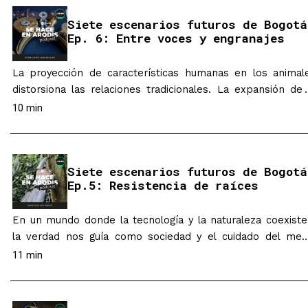
identidad de género, influyendo tanto en la auto-percepci
Siete escenarios futuros de Bogotá
de los usuarios…
Ep. 6: Entre voces y engranajes
La proyección de características humanas en los animal
distorsiona las relaciones tradicionales. La expansión de 
industria “pet friendly” y la disminución de la reproducci
10 min
humana en favor de las adopciones generan una tensi
creciente que amenaza con explotar. Este registro secre
tiene como propósito enfocarse en la exploración narrativa
Siete escenarios futuros de Bogotá
estética del universo de…
Ep.5: Resistencia de raíces
En un mundo donde la tecnología y la naturaleza coexiste
la verdad nos guía como sociedad y el cuidado del med
ambiente es nuestra prioridad. Podemos apreciar 
11 min
perfección de nuestros alimentos y el significativo aporte 
la energía nuclear. En los mercados, contamos c
tecnologías especializadas que nos permiten conocer todo 