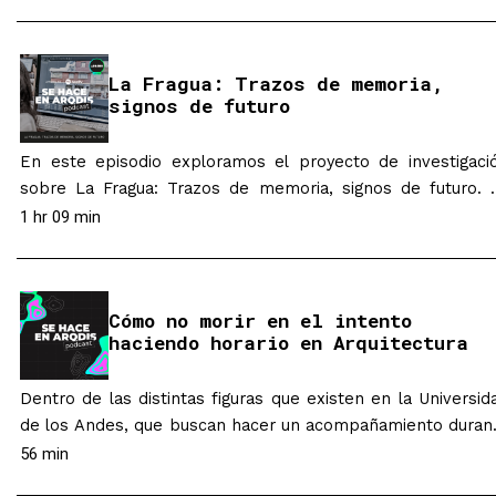
como método para explorar sus capas históricas, culturales
ambientales. Este curso intersemestral abrió espacio para 
interdisciplinariedad y el aprendizaje colaborativo, integran
La Fragua: Trazos de memoria,
observación, análisis y creatividad. En 2023…
signos de futuro
En este episodio exploramos el proyecto de investigaci
sobre La Fragua: Trazos de memoria, signos de futuro. 
Fragua es un barrio de vivienda social ubicado en el sur 
1 hr 09 min
Bogotá, diseñado por el arquitecto colombiano Germ
Samper y su esposa Yolanda Martínez. Más que una ob
arquitectónica, La Fragua representa una experiencia pione
Cómo no morir en el intento
de…
haciendo horario en Arquitectura
Dentro de las distintas figuras que existen en la Universid
de los Andes, que buscan hacer un acompañamiento duran
el recorrido académico de los estudiantes y facilitar 
56 min
mismo, la más relevante es tal vez la Coordinaci