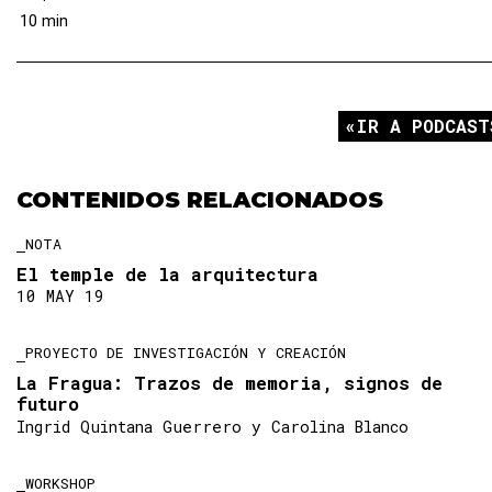
textil, acompañado de elementos tecnológicos, es u
10 min
herramienta de reconciliación para algunas comunidad
víctimas del conflicto armado. Un trabajo que se desarrol
en conjunto con otros profesionales y otras instituciones
IR A PODCAST
del que podemos apreciar todos sur frutos en distintas…
CONTENIDOS RELACIONADOS
NOTA
El temple de la arquitectura
10 MAY 19
PROYECTO DE INVESTIGACIÓN Y CREACIÓN
La Fragua: Trazos de memoria, signos de
futuro
Ingrid Quintana Guerrero y Carolina Blanco
WORKSHOP