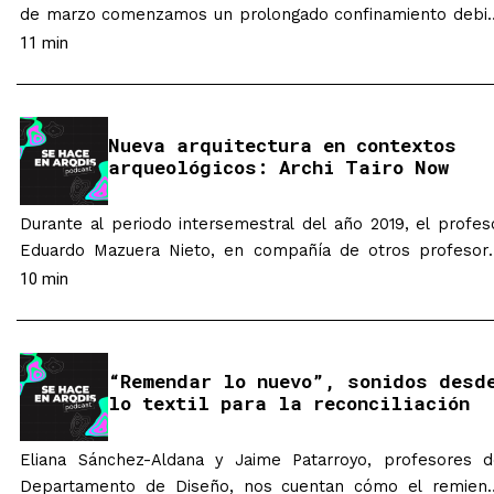
de marzo comenzamos un prolongado confinamiento debi
a la pandemia generada por el Covid-19, el curso Estudio 
11 min
Producto Industrial, dirigido por los profesores Camilo Aya
García y Christiaan Job Nieman se unió con el área 
innovación de Haceb para proponer nuevas soluciones en…
Nueva arquitectura en contextos
arqueológicos: Archi Tairo Now
Durante al periodo intersemestral del año 2019, el profes
Eduardo Mazuera Nieto, en compañía de otros profesor
del Departamento de Arquitectura, ofrecieron la prime
10 min
versión de la unidad “Archi Tairo Now: nueva arquitectura 
contextos arqueológicos”. El curso surgió como una iniciati
por acercar a los estudiantes a los lugares que s
“Remendar lo nuevo”, sonidos desd
patrimonio de nuestra…
lo textil para la reconciliación
Eliana Sánchez-Aldana y Jaime Patarroyo, profesores d
Departamento de Diseño, nos cuentan cómo el remien