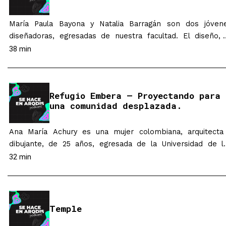
María Paula Bayona y Natalia Barragán son dos jóven
diseñadoras, egresadas de nuestra facultad. El diseño, 
legado familiar y un estrecho vínculo con las emociones 
38 min
los seres humanos, fueron traducidos y puestos en favor d
diseño floral por ellas, como un medio que les permi
explotar al máximo su disciplina, sus capacidad
Refugio Embera – Proyectando para
individuales…
una comunidad desplazada.
Ana María Achury es una mujer colombiana, arquitecta
dibujante, de 25 años, egresada de la Universidad de l
Andes. Para su proyecto de grado del programa 
32 min
arquitectura en 2020, Ana María realizó un diseño de 
refugio para la comunidad Embera que por motivo de 
violencia se ha desplazado a Bogotá. Parte…
Temple