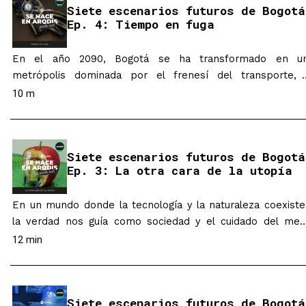
Siete escenarios futuros de Bogotá
que llevamos…
Ep. 4: Tiempo en fuga
En el año 2090, Bogotá se ha transformado en u
metrópolis dominada por el frenesí del transporte, 
tiempo acelerado y una estética “dieselpunk”. Esta Bogo
10 m
futurista es un caos donde los trancones consumen horas 
vida y el agobio se apodera de las mentes de los ciudadano
Desde la fallida inauguración del metro en…
Siete escenarios futuros de Bogotá
Ep. 3: La otra cara de la utopía
En un mundo donde la tecnología y la naturaleza coexiste
la verdad nos guía como sociedad y el cuidado del med
ambiente es nuestra prioridad. Podemos apreciar 
12 min
perfección de nuestros alimentos y el significativo aporte 
la energía nuclear. En los mercados, contamos c
tecnologías especializadas que nos permiten conocer todo 
Siete escenarios futuros de Bogotá
que llevamos…