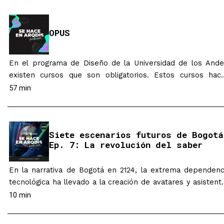
Académica. Esta figura existe para cada uno de l
programas de la universidad y la cantidad de personas…
OPUS
En el programa de Diseño de la Universidad de los Ande
existen cursos que son obligatorios. Estos cursos hac
parte del núcleo del programa y que ayudan a afianzar 
57 min
pensamiento de diseño en la mente de cada uno de l
estudiantes. Dentro de estos cursos se destacan l
“Estudio básicos” y los “Estudios”, siendo…
Siete escenarios futuros de Bogotá
Ep. 7: La revolución del saber
En la narrativa de Bogotá en 2124, la extrema dependenc
tecnológica ha llevado a la creación de avatares y asistent
holográficos personalizados que, en un principio, carecían 
10 min
género. Sin embargo, con el tiempo, estos artefactos h
comenzado a incorporar aspectos relacionados con 