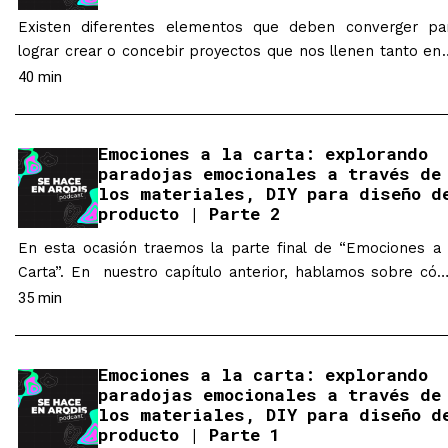
Existen diferentes elementos que deben converger pa
lograr crear o concebir proyectos que nos llenen tanto en 
personal como en lo profesional. Proyectos que adem
40 min
puedan abrir nuevas miradas de un mismo tema o nuev
formas de pensar sobre una disciplina. Mejor aún, que invit
al diálogo, a las conversaciones y a la reflexión.…
Emociones a la carta: explorando
paradojas emocionales a través de
los materiales, DIY para diseño d
producto | Parte 2
En esta ocasión traemos la parte final de “Emociones a 
Carta”. En nuestro capítulo anterior, hablamos sobre có
surgió la idea, cómo lograron juntar la exploración de l
35 min
emociones con la exploración de materiales DIY, en 
metodología que arrojaría productos basados en concepto
que a su vez saldrían de paradojas emocionales. H
Emociones a la carta: explorando
paradojas emocionales a través de
hablaremos…
los materiales, DIY para diseño d
producto | Parte 1