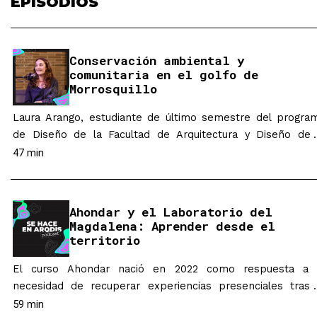
EPISODIOS
Conservación ambiental y
comunitaria en el golfo de
Morrosquillo
Laura Arango, estudiante de último semestre del progra
de Diseño de la Facultad de Arquitectura y Diseño de 
Universidad de los Andes, es la creadora de Walking Tree
47 min
un proyecto de conservación comunitaria que actualmen
sigue evolucionando. El trabajo se desarrolla junto
pescadores y familias de Punta Seca, en el Golfo 
Ahondar y el Laboratorio del
Morrosquillo…
Magdalena: Aprender desde el
territorio
El curso Ahondar nació en 2022 como respuesta a 
necesidad de recuperar experiencias presenciales tras 
pandemia, proponiendo el viaje y la inmersión en Hon
59 min