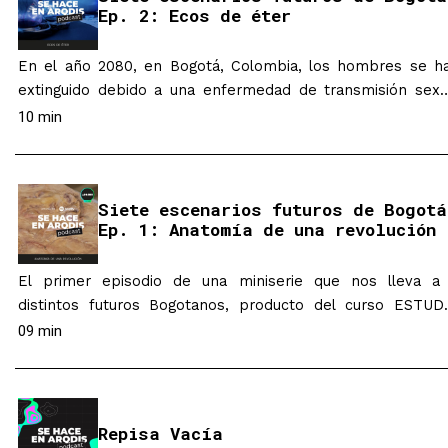
Ep. 2: Ecos de éter
En el año 2080, en Bogotá, Colombia, los hombres se h
extinguido debido a una enfermedad de transmisión sexu
que se propagó con la popularización del poliamor. 
10 min
respuesta, las científicas desarrollaron robots capaces 
fertilizar óvulos y, mediante incubadoras artificiales, l
mujeres pueden procrear sin necesidad de hombres. 
Siete escenarios futuros de Bogotá
ciudad es ahora un centro…
Ep. 1: Anatomía de una revolución
El primer episodio de una miniserie que nos lleva a
distintos futuros Bogotanos, producto del curso ESTUD
UNO: ESCENARIOS. Este curso busca que los estudiant
09 min
fortalezcan sus capacidades para desarrollar propuestas 
diseño que aprecien, comprendan y utilicen los divers
lenguajes que están presentes en los paisajes que habit
un grupo de personas que…
Repisa Vacía