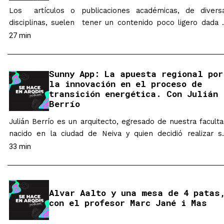
Los artículos o publicaciones académicas, de divers
disciplinas, suelen tener un contenido poco ligero dada 
naturaleza, rigurosidad y especificidad en los temas que 
27 min
adentran. Sin embargo, dentro de todos los límites
condiciones que supone realizar una de estas publicacione
puede existir la manera de que tanto contenido co
Sunny App: La apuesta regional por
la innovación en el proceso de
forma, sean un poco…
transición energética. Con Julián
Berrío
Julián Berrío es un arquitecto, egresado de nuestra faculta
nacido en la ciudad de Neiva y quien decidió realizar s
estudios de posgrados en un campo que parecía un po
33 min
alejado de su profesión. Gracias a su maestría en energí
renovables, y a una amistad forjada desde sus años en 
colegio, hoy en día…
Alvar Aalto y una mesa de 4 patas
con el profesor Marc Jané i Mas