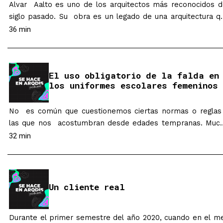
Alvar Aalto es uno de los arquitectos más reconocidos d
siglo pasado. Su obra es un legado de una arquitectura q
no solo es funcional, también piensa en quién la habita y 
36 min
cómo ha de conectarse con el lugar. Una forma 
componer desde el interior, desde las partes pa
conformar un todo. Pero Aalto no…
El uso obligatorio de la falda en
los uniformes escolares femeninos
No es común que cuestionemos ciertas normas o reglas
las que nos acostumbran desde edades tempranas. Muc
menos cuando estas normas hacen parte de un código 
32 min
vestido, que no solo nos identifica con una institución, pe
que también ha servido durante muchos años pa
diferenciar el género. Nicholle Torres es egresada d
pregrado…
Un cliente real
Durante el primer semestre del año 2020, cuando en el m