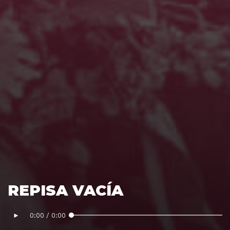
REPISA VACÍA
►
0:00
/
0:00