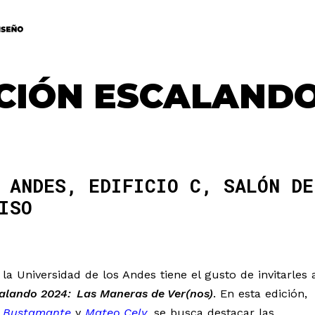
CIÓN ESCALAND
 ANDES, EDIFICIO C, SALÓN DE
ISO
a Universidad de los Andes tiene el gusto de invitarles 
alando 2024:
Las Maneras de Ver(nos)
.
En esta edición,
a Bustamante
y
Mateo Cely
, se busca destacar las