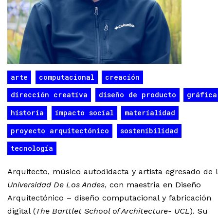
arte
computacional
creación
dirección creativa
diseño de producto
gráfica
historia
impacto social
materialidad
proyecto arquitectónico
sostenibilidad
tecnología
Arquitecto, músico autodidacta y artista egresado de 
Universidad De Los Andes
, con maestría en Diseño
Arquitectónico – diseño computacional y fabricación
digital (
The Barttlet School of Architecture- UCL
). Su