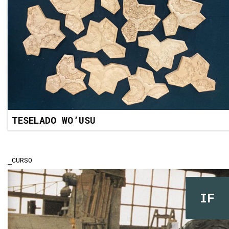
TESELADO WO’USU
CURSO
IF