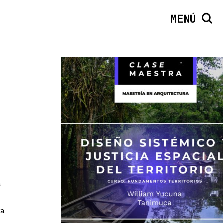
MENÚ
a
va