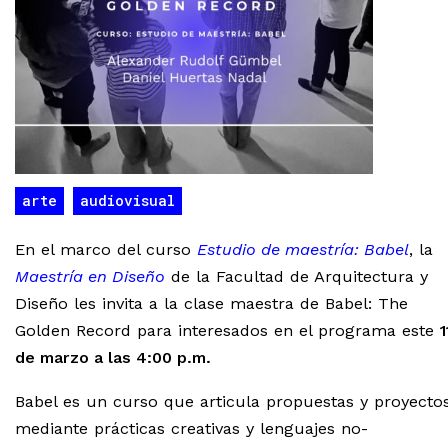
arte
audiovisual
En el marco del curso
Estudio de maestría: Babel
, la
Maestría en Diseño
de la Facultad de Arquitectura y
Diseño les invita a la clase maestra de Babel: The
Golden Record para interesados en el programa este
1
de marzo a las 4:00 p.m.
Babel es un curso que articula propuestas y proyecto
mediante prácticas creativas y lenguajes no-