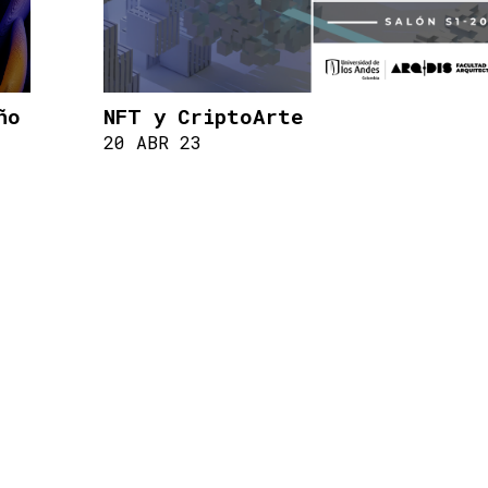
ño
NFT y CriptoArte
20 ABR 23
FACULTAD DE ARQUITECTURA Y DISEÑO
SOMOSARQDIS@UNIANDES.EDU.CO
Bloque C / Piso 6