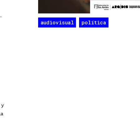
.
audiovisual
política
 y
la