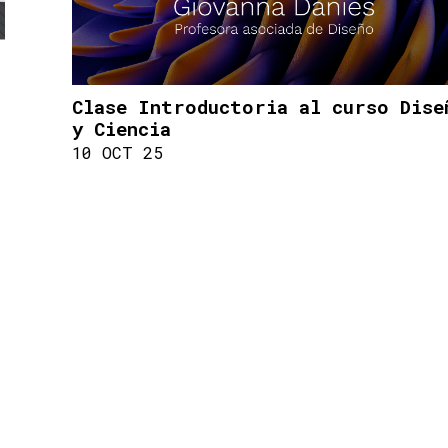
Clase Introductoria al curso Dise
y Ciencia
10 OCT 25
UNIVERSIDAD DE LOS ANDES
[+57] (601) 339 4949
Cra. 1 #18A - 12