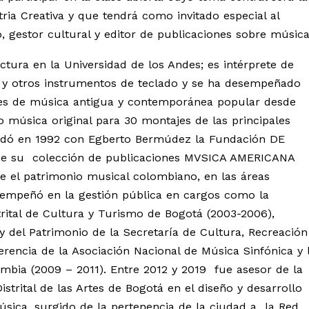
ia Creativa y que tendrá como invitado especial al
 gestor cultural y editor de publicaciones sobre música
tura en la Universidad de los Andes; es intérprete de
o y otros instrumentos de teclado y se ha desempeñado
es de música antigua y contemporánea popular desde
 música original para 30 montajes de las principales
ndó en 1992 con Egberto Bermúdez la Fundación DE
 de su colección de publicaciones MVSICA AMERICANA
re el patrimonio musical colombiano, en las áreas
desempeñó en la gestión pública en cargos como la
trital de Cultura y Turismo de Bogotá (2003-2006),
 y del Patrimonio de la Secretaría de Cultura, Recreación
rencia de la Asociación Nacional de Música Sinfónica y 
mbia (2009 – 2011). Entre 2012 y 2019 fue asesor de la
Distrital de las Artes de Bogotá en el diseño y desarrollo
úsica, surgido de la pertenencia de la ciudad a la Red