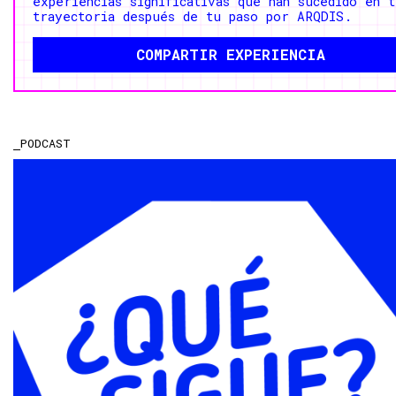
experiencias significativas que han sucedido en t
trayectoria después de tu paso por ARQDIS.
COMPARTIR EXPERIENCIA
PODCAST