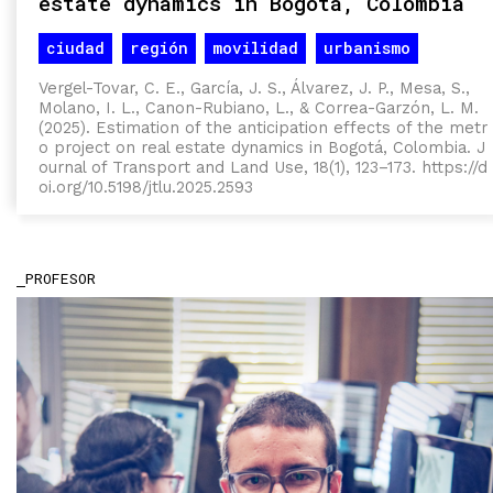
estate dynamics in Bogotá, Colombia
ciudad
región
movilidad
urbanismo
planeación
Vergel-Tovar, C. E., García, J. S., Álvarez, J. P., Mesa, S.,
Molano, I. L., Canon-Rubiano, L., & Correa-Garzón, L. M.
(2025). Estimation of the anticipation effects of the metr
o project on real estate dynamics in Bogotá, Colombia.
J
ournal of Transport and Land Use
,
18
(1), 123–173.
https://d
oi.org/10.5198/jtlu.2025.2593
PROFESOR