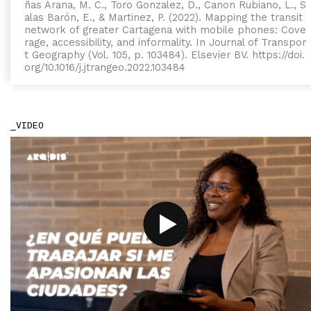
ñas Arana, M. C., Toro Gonzalez, D., Canon Rubiano, L., S
alas Barón, E., & Martinez, P. (2022). Mapping the transit
network of greater Cartagena with mobile phones: Cove
rage, accessibility, and informality. In Journal of Transpor
t Geography (Vol. 105, p. 103484). Elsevier BV. https://doi.
org/10.1016/j.jtrangeo.2022.103484
VIDEO