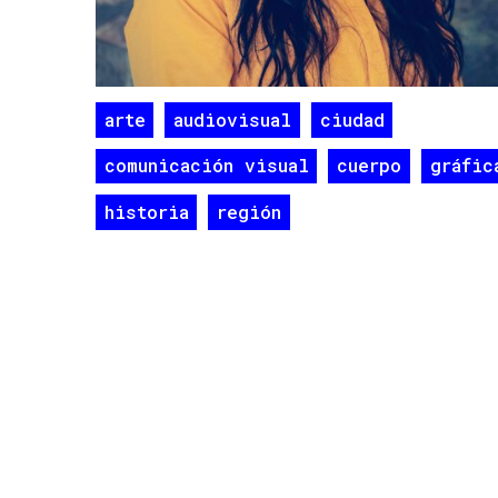
arte
audiovisual
ciudad
comunicación visual
cuerpo
gráfic
historia
región