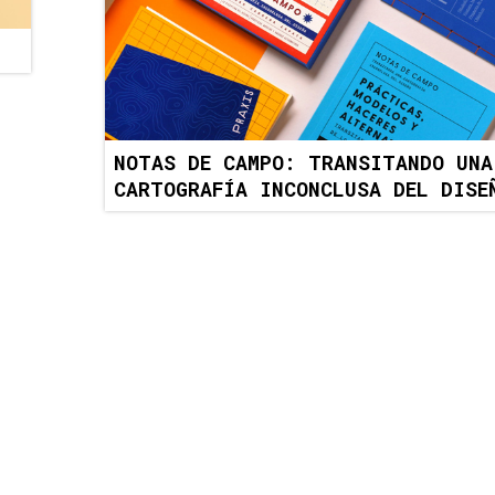
NOTAS DE CAMPO: TRANSITANDO UNA 
CARTOGRAFÍA INCONCLUSA DEL DISE
FACULTAD DE ARQUITECTURA Y DISEÑO
SOMOSARQDIS@UNIANDES.EDU.CO
Bloque C / Piso 6