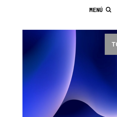
MENÚ
T