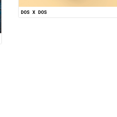
DOS X DOS
UNIVERSIDAD DE LOS ANDES
[+57] (601) 339 4949
Cra. 1 #18A - 12