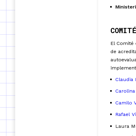
Minister
COMIT
El Comité 
de acredit
autoevalua
implementa
Claudia 
Carolin
Camilo V
Rafael V
Laura Mu