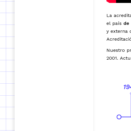
La acredit
el país
de
y externa 
Acreditaci
Nuestro pr
2001. Act