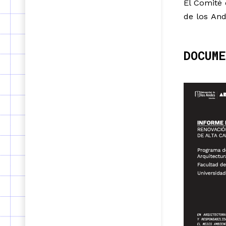
El Comité 
de los Ande
DOCUM