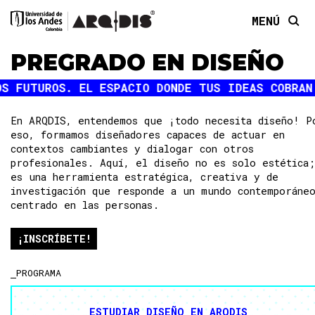
MENÚ
SOBRE EL PROGRAMA
PREGRADO EN DISEÑO
¿QUÉ VOY APRENDER?
¿QUÉ TIPO DE DISEÑO ENSEÑAN EN L…
¿CÓMO PUEDO EXPLORAR DIFERENTES Á…
¿CÓMO ES UN DÍA EN LA VIDA DE UN …
En ARQDIS, entendemos que ¡todo necesita diseño! P
¿QUÉ CARACTERIZA A LOS EGRESADOS D…
eso, formamos diseñadores capaces de actuar en
¿EN QUÉ PUEDO TRABAJAR SI ESTUDIO …
contextos cambiantes y dialogar con otros
profesionales. Aquí, el diseño no es solo estética;
¿PUEDO ESTUDIAR OTRAS COSAS JUNTO C…
es una herramienta estratégica, creativa y de
¿CUÁLES EXPERIENCIAS INTERNACIONAL…
investigación que responde a un mundo contemporáne
¿PUEDO VER MATERIAS DE MAESTRÍA DU…
centrado en las personas.
DIFERENCIALES
¿QUÉ HACE ÚNICO AL PROGRAMA DE DI…
¡INSCRÍBETE!
INSCRIPCIONES
PROGRAMA
¿CUÁLES SON LAS FECHAS DE ADMISIÓ…
¿CUÁL ES EL VALOR DE LA MATRÍCULA…
ESTUDIAR DISEÑO EN ARQDIS