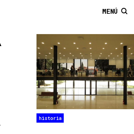
MENÚ
A
historia
,