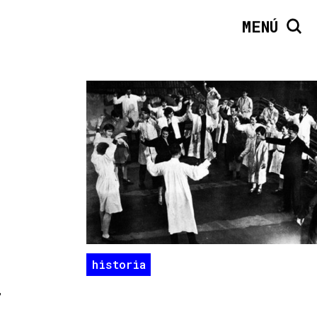
MENÚ
historia
,