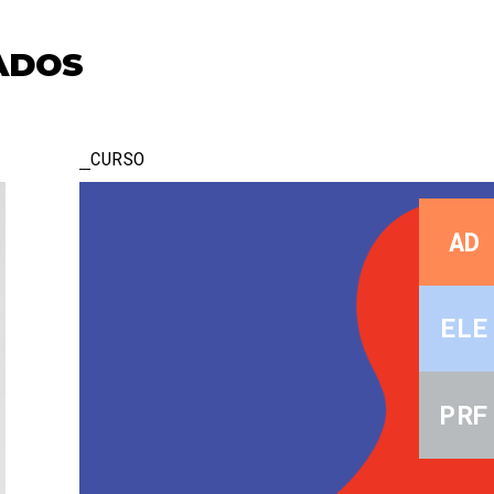
ADOS
CURSO
AD
ELE
PRF