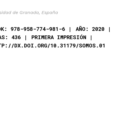
rsidad de Granada, España
OK: 978-958-774-981-6
AÑO: 2020
AS: 436
PRIMERA IMPRESIÓN
TP://DX.DOI.ORG/10.31179/SOMOS.01