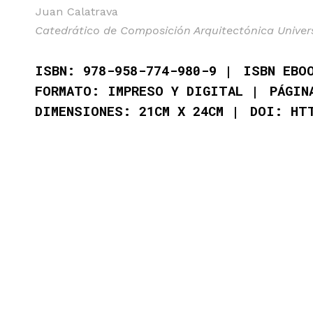
Juan Calatrava
Catedrático de Composición Arquitectónica Unive
ISBN: 978-958-774-980-9
ISBN EBO
FORMATO: IMPRESO Y DIGITAL
PÁGIN
DIMENSIONES: 21CM X 24CM
DOI: HT