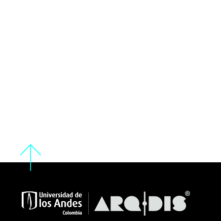
De las actividades humanas a la
ocupación del lugar
ARQT 2102 + ARQT 2112