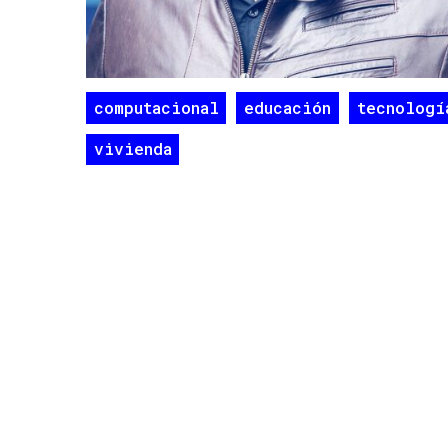
computacional
educación
tecnologí
vivienda