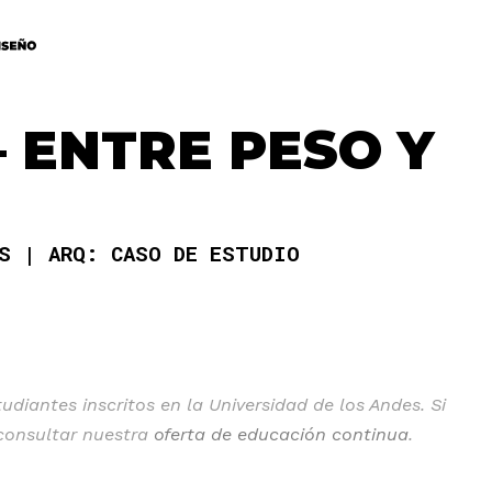
 ENTRE PESO Y
AS
ARQ: CASO DE ESTUDIO
diantes inscritos en la Universidad de los Andes. Si
 consultar nuestra
oferta de educación continua
.