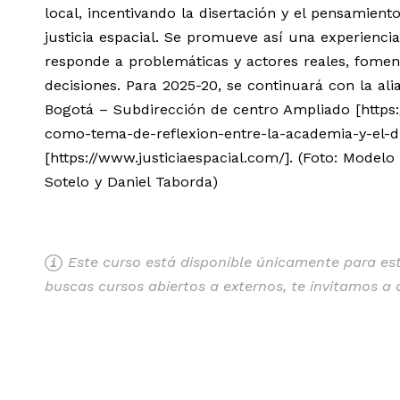
local, incentivando la disertación y el pensamiento
justicia espacial. Se promueve así una experiencia 
responde a problemáticas y actores reales, foment
decisiones. Para 2025-20, se continuará con la ali
Bogotá – Subdirección de centro Ampliado [https:
como-tema-de-reflexion-entre-la-academia-y-el-dist
[https://www.justiciaespacial.com/]. (Foto: Model
Sotelo y Daniel Taborda)
Este curso está disponible únicamente para estu
buscas cursos abiertos a externos, te invitamos a