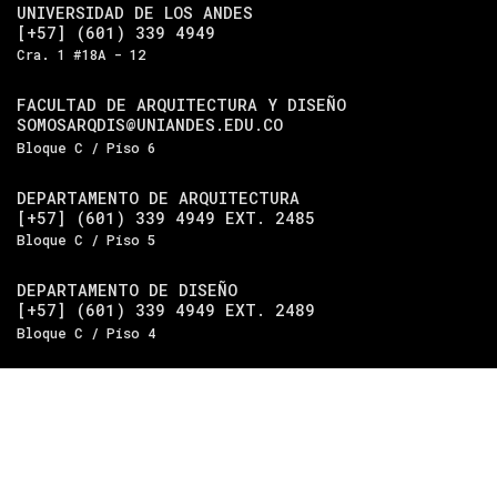
UNIVERSIDAD DE LOS ANDES
[+57] (601) 339 4949
Cra. 1 #18A - 12
FACULTAD DE ARQUITECTURA Y DISEÑO
SOMOSARQDIS@UNIANDES.EDU.CO
Bloque C / Piso 6
DEPARTAMENTO DE ARQUITECTURA
[+57] (601) 339 4949 EXT. 2485
Bloque C / Piso 5
DEPARTAMENTO DE DISEÑO
[+57] (601) 339 4949 EXT. 2489
Bloque C / Piso 4
Universidad de los Andes
| Vigilada Mineducación.
Reconocimiento como universidad: Decreto 1297 del 30 de
mayo de 1964. Reconocimiento de personería jurídica:
Resolución 28 del 23 de febrero de 1949, Minjusticia.
Acreditación institucional de alta calidad, 10 años:
Resolución 000194 del 16 de enero del 2025.