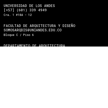
UNIVERSIDAD DE LOS ANDES
[+57] (601) 339 4949
Cra. 1 #18A - 12
FACULTAD DE ARQUITECTURA Y DISEÑO
SOMOSARQDIS@UNIANDES.EDU.CO
Bloque C / Piso 6
DEPARTAMENTO DE ARQUITECTURA
[+57] (601) 339 4949 EXT. 2485
Bloque C / Piso 5
DEPARTAMENTO DE DISEÑO
[+57] (601) 339 4949 EXT. 2489
Bloque C / Piso 4
Universidad de los Andes
| Vigilada Mineducación.
Reconocimiento como universidad: Decreto 1297 del 30 de
mayo de 1964. Reconocimiento de personería jurídica:
Resolución 28 del 23 de febrero de 1949, Minjusticia.
Acreditación institucional de alta calidad, 10 años:
Resolución 000194 del 16 de enero del 2025.