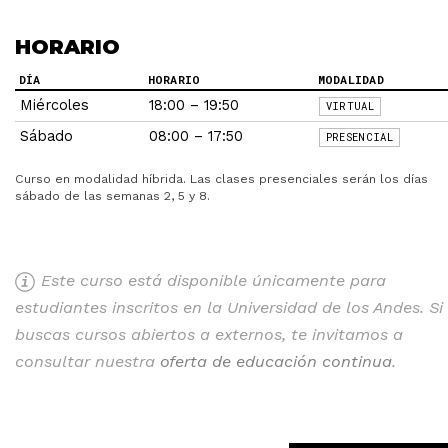
HORARIO
DÍA
HORARIO
MODALIDAD
Miércoles
18:00 – 19:50
VIRTUAL
Sábado
08:00 – 17:50
PRESENCIAL
Curso en modalidad híbrida. Las clases presenciales serán los días
sábado de las semanas 2, 5 y 8.
Este curso está disponible únicamente para
estudiantes inscritos en la Universidad de los Andes. Si
buscas cursos abiertos a externos, te invitamos a
consultar nuestra
oferta de educación continua
.