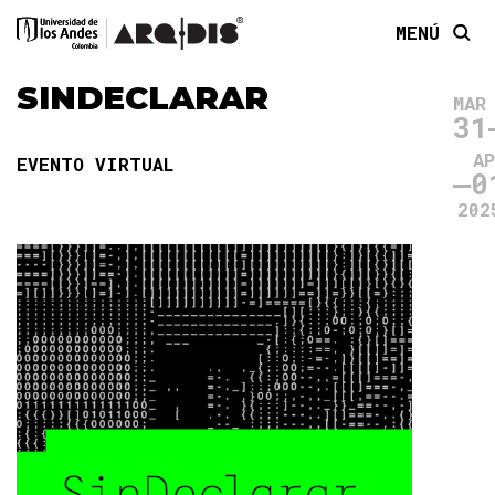
MENÚ
SINDECLARAR
MAR
31
AP
EVENTO VIRTUAL
0
202