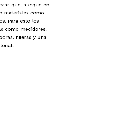
iezas que, aunque en
an materiales como
os. Para esto los
tas como medidores,
doras, hileras y una
erial.