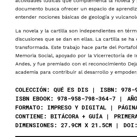
actividades lúdicas que complementa la novela y 
documento busca ofrecer un espacio de aprendizaj
entender nociones básicas de geología y vulcanolog
La novela y la cartilla son independientes en térm
discusiones que se dan en ellas. La cartilla se ha
transformada. Este trabajo hace parte del Portafol
Memoria Social, apoyado por la Vicerrectoría de I
Andes, y fue premiado con el reconocimiento Deja
academia para contribuir al desarrollo y empode
COLECCIÓN: QUÉ ES DIS
ISBN: 978-
ISBN EBOOK: 978-958-798-364-7
AÑ
FORMATO: IMPRESO Y DIGITAL
PÁGIN
CONTIENE: BITÁCORA + GUÍA
PRIMER
DIMENSIONES: 27.9CM X 21.5CM
DOI