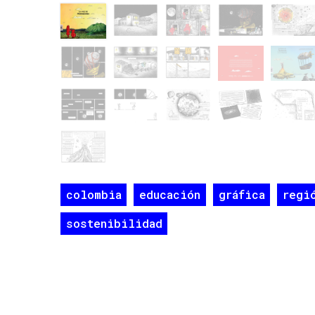
colombia
educación
gráfica
regi
sostenibilidad