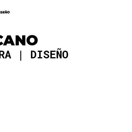
CANO
DRA
DISEÑO