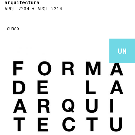
arquitectura
ARQT 2204 + ARQT 2214
CURSO
UN