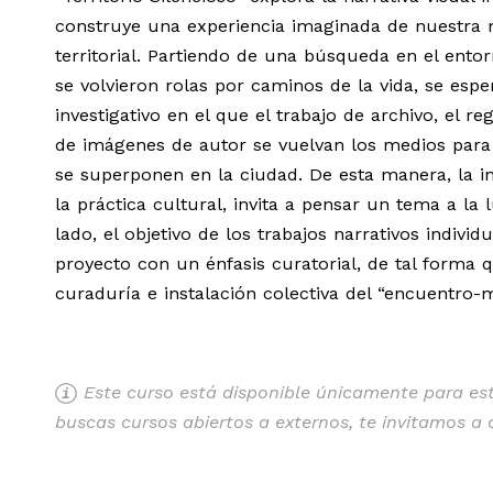
construye una experiencia imaginada de nuestra me
territorial. Partiendo de una búsqueda en el ent
se volvieron rolas por caminos de la vida, se es
investigativo en el que el trabajo de archivo, el 
de imágenes de autor se vuelvan los medios para e
se superponen en la ciudad. De esta manera, la in
la práctica cultural, invita a pensar un tema a la
lado, el objetivo de los trabajos narrativos indiv
proyecto con un énfasis curatorial, de tal forma
curaduría e instalación colectiva del “encuentro-m
Este curso está disponible únicamente para estu
buscas cursos abiertos a externos, te invitamos a