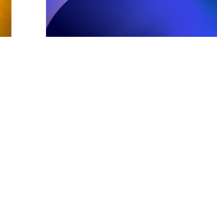
Trabajo de grado
os
DISO 3199
FACULTAD DE ARQUITECTURA Y DISEÑO