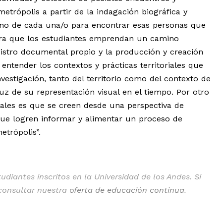
trópolis a partir de la indagación biográfica y
orno de cada una/o para encontrar esas personas que
pera que los estudiantes emprendan un camino
registro documental propio y la producción y creación
ntender los contextos y prácticas territoriales que
vestigación, tanto del territorio como del contexto de
 luz de su representación visual en el tiempo. Por otro
iduales es que se creen desde una perspectiva de
 que logren informar y alimentar un proceso de
etrópolis”.
diantes inscritos en la Universidad de los Andes. Si
 consultar nuestra
oferta de educación continua
.