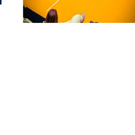
Viaje de estudio. Narrativas en
tránsito: Fragmentos metodológic
y un workshop internacional
MDIS 4703
Cupos limitados para pregrado
UNIVERSIDAD DE LOS ANDES