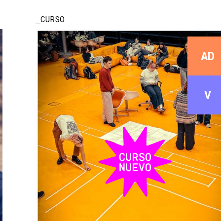
CURSO
AD
V