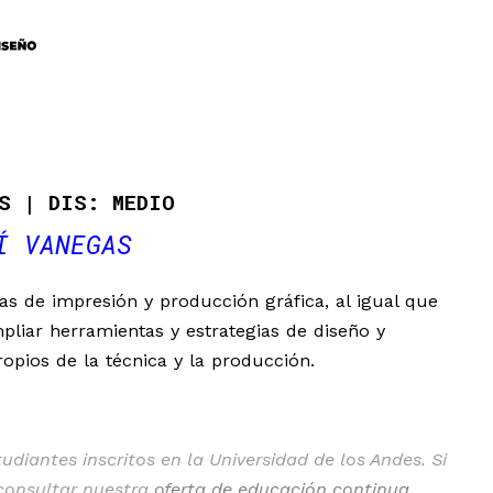
AS
DIS: MEDIO
Í VANEGAS
s de impresión y producción gráfica, al igual que
pliar herramientas y estrategias de diseño y
opios de la técnica y la producción.
diantes inscritos en la Universidad de los Andes. Si
 consultar nuestra
oferta de educación continua
.