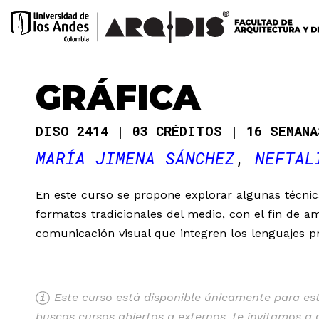
GRÁFICA
DISO 2414
03 CRÉDITOS
16 SEMAN
MARÍA JIMENA SÁNCHEZ
NEFTAL
En este curso se propone explorar algunas técnica
formatos tradicionales del medio, con el fin de am
comunicación visual que integren los lenguajes pr
Este curso está disponible únicamente para estu
buscas cursos abiertos a externos, te invitamos a