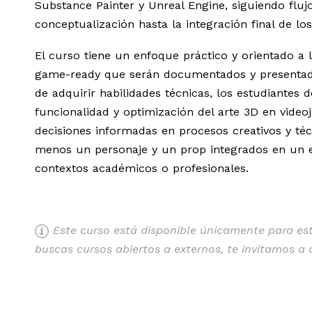
Substance Painter y Unreal Engine, siguiendo fluj
conceptualización hasta la integración final de los
El curso tiene un enfoque práctico y orientado a l
game-ready que serán documentados y presentado
de adquirir habilidades técnicas, los estudiantes d
funcionalidad y optimización del arte 3D en vide
decisiones informadas en procesos creativos y técn
menos un personaje y un prop integrados en un en
contextos académicos o profesionales.
Este curso está disponible únicamente para estu
buscas cursos abiertos a externos, te invitamos a