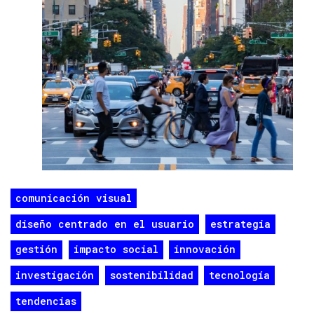
comunicación visual
diseño centrado en el usuario
estrategia
gestión
impacto social
innovación
investigación
sostenibilidad
tecnología
tendencias