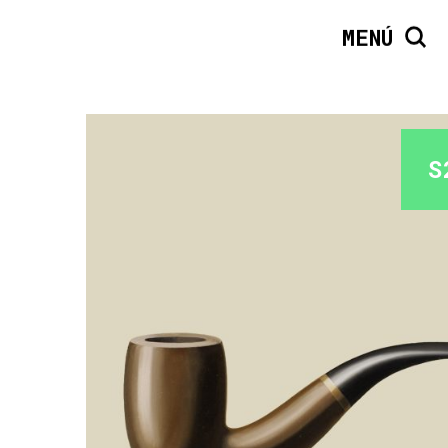
MENÚ
S