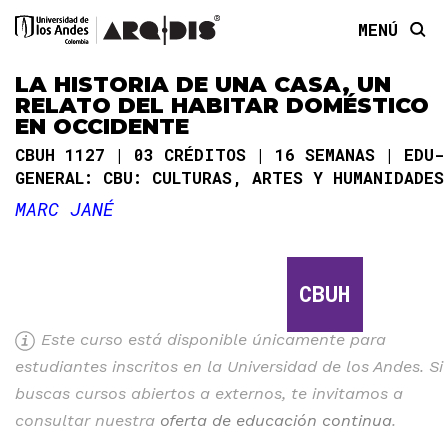
MENÚ
LA HISTORIA DE UNA CASA, UN
RELATO DEL HABITAR DOMÉSTICO
EN OCCIDENTE
CBUH 1127
03 CRÉDITOS
16 SEMANAS
EDU-
GENERAL: CBU: CULTURAS, ARTES Y HUMANIDADES
MARC JANÉ
CBUH
Este curso está disponible únicamente para
estudiantes inscritos en la Universidad de los Andes. Si
buscas cursos abiertos a externos, te invitamos a
consultar nuestra
oferta de educación continua
.