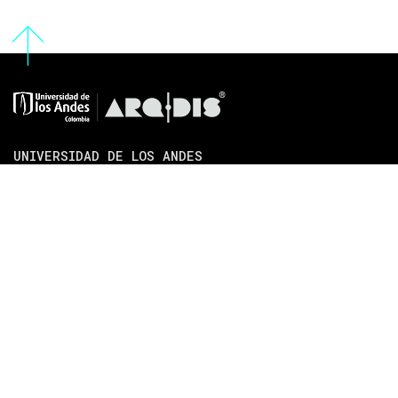
UNIVERSIDAD DE LOS ANDES
[+57] (601) 339 4949
Cra. 1 #18A - 12
FACULTAD DE ARQUITECTURA Y DISEÑO
SOMOSARQDIS@UNIANDES.EDU.CO
Bloque C / Piso 6
DEPARTAMENTO DE ARQUITECTURA
[+57] (601) 339 4949 EXT. 2485
Bloque C / Piso 5
DEPARTAMENTO DE DISEÑO
[+57] (601) 339 4949 EXT. 2489